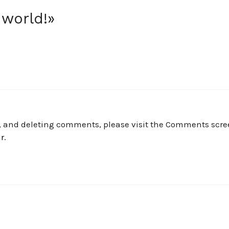
 world!»
g, and deleting comments, please visit the Comments scre
r
.