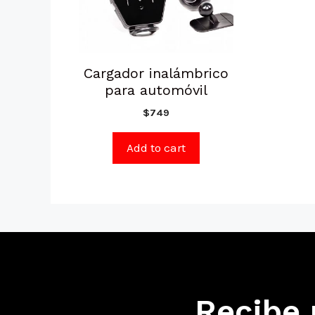
Cargador inalámbrico
para automóvil
$
749
Add to cart
Recibe 