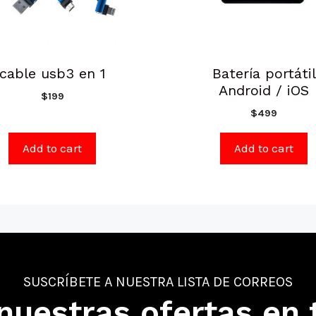
cable usb3 en 1
Batería portátil
Android / iOS
$
199
$
499
Add to cart
Add to cart
SUSCRÍBETE A NUESTRA LISTA DE CORREOS
nuestras ofertas en 