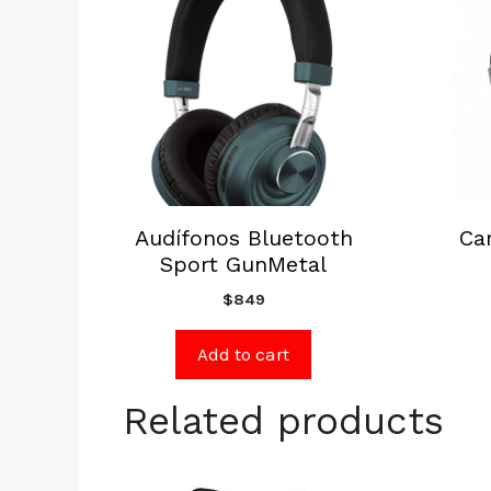
Audífonos Bluetooth
Ca
Sport GunMetal
$
849
Add to cart
Related products