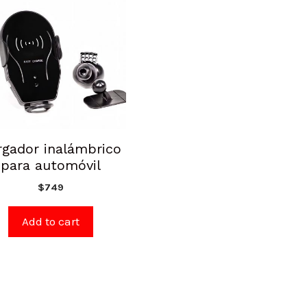
rgador inalámbrico
para automóvil
$
749
Add to cart