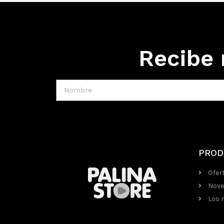
Recibe 
PROD
Ofer
Nove
Los 