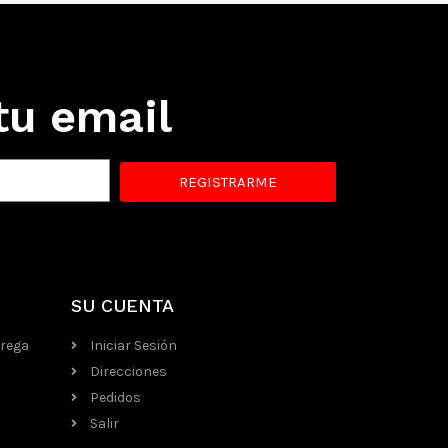
tu email
REGISTRARME
SU CUENTA
trega
Iniciar Sesión
Direcciones
Pedidos
Salir