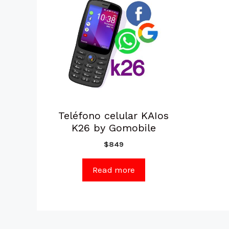
Teléfono celular KAIos
K26 by Gomobile
$
849
Read more