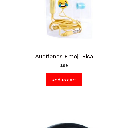
Audífonos Emoji Risa
$
99
Add to cart